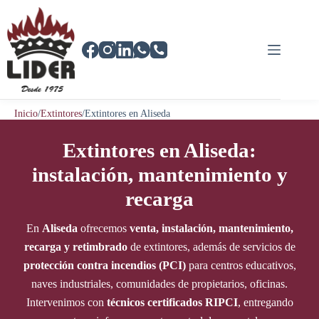
Saltar
al
contenido
Inicio
/
Extintores
/
Extintores en Aliseda
Extintores en Aliseda:
instalación, mantenimiento y
recarga
En
Aliseda
ofrecemos
venta, instalación, mantenimiento,
recarga y retimbrado
de extintores, además de servicios de
protección contra incendios (PCI)
para centros educativos,
naves industriales, comunidades de propietarios, oficinas.
Intervenimos con
técnicos certificados RIPCI
, entregando