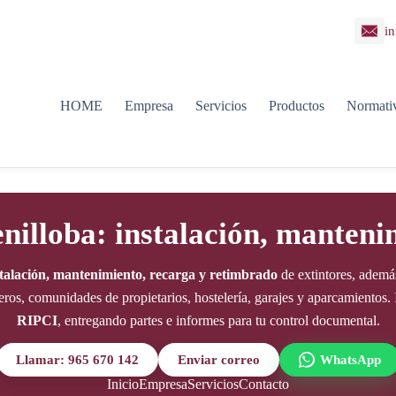
in
HOME
Empresa
Servicios
Productos
Normati
enilloba: instalación, manteni
stalación, mantenimiento, recarga y retimbrado
de extintores, ademá
teros, comunidades de propietarios, hostelería, garajes y aparcamientos
RIPCI
, entregando partes e informes para tu control documental.
Llamar: 965 670 142
Enviar correo
WhatsApp
Inicio
Empresa
Servicios
Contacto