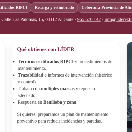
tificados RIPCI
Recarga y retimbrado
Cobertura Provincia de Alic
:
Calle Las Palomas, 15, 03112 Alicante ·
965 670 142
·
info@liderexti
Qué obtienes con LÍDER
Técnicos certificados RIPCI
y procedimientos de
mantenimiento.
a
Trazabilidad
e informes de intervención (histórico
y control).
Trabajo con
múltiples marcas
y repuesto
adecuado.
Respuesta en
Benilloba y zona
.
Si quieres, preparamos un plan de mantenimiento
preventivo para reducir incidencias y paradas.