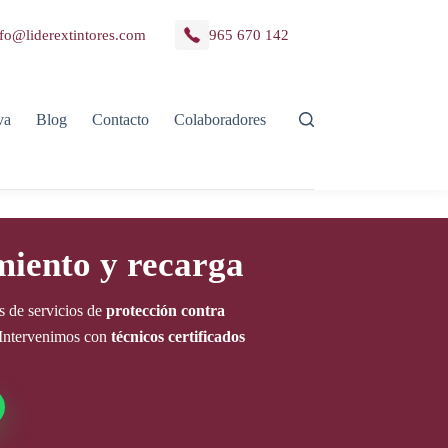
fo@liderextintores.com
965 670 142
va
Blog
Contacto
Colaboradores
miento y recarga
s de servicios de
protección contra
. Intervenimos con
técnicos certificados