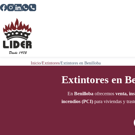
Saltar
al
contenido
Inicio
/
Extintores
/
Extintores en Benilloba
Extintores en B
En
Benilloba
ofrecemos
venta, in
incendios (PCI)
para viviendas y tras