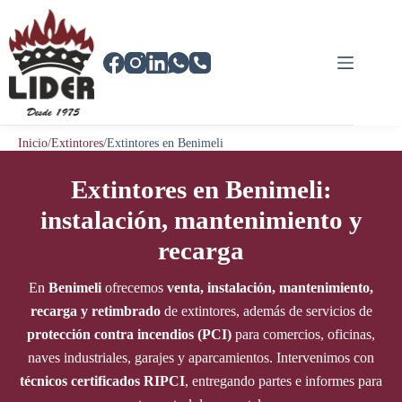
Saltar
al
contenido
Inicio
/
Extintores
/
Extintores en Benimeli
Extintores en Benimeli:
instalación, mantenimiento y
recarga
En
Benimeli
ofrecemos
venta, instalación, mantenimiento,
recarga y retimbrado
de extintores, además de servicios de
protección contra incendios (PCI)
para comercios, oficinas,
naves industriales, garajes y aparcamientos. Intervenimos con
técnicos certificados RIPCI
, entregando partes e informes para