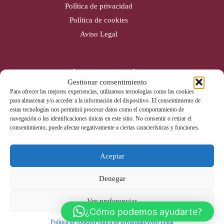
Política de privacidad
Política de cookies
Aviso Legal
Cobertura nacional
Gestionar consentimiento
Alicante (Sede)
Para ofrecer las mejores experiencias, utilizamos tecnologías como las cookies
para almacenar y/o acceder a la información del dispositivo. El consentimiento de
Valencia
estas tecnologías nos permitirá procesar datos como el comportamiento de
Gijón
navegación o las identificaciones únicas en este sitio. No consentir o retirar el
consentimiento, puede afectar negativamente a ciertas características y funciones.
Badajoz
Aceptar
Contacto
Denegar
Tel: 965 670 142
info@liderextintores.com
Ver preferencias
Whatsapp
¿Cómo podemos ayudarte?
Política de cookies
Política de privacidad
Aviso Legal