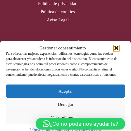
Política de privacidad
Política de cookies
Aviso Legal
Cobertura nacional
Gestionar consentimiento
Alicante (Sede)
Para ofrecer las mejores experiencias, utilizamos tecnologías como las cookies
para almacenar y/o acceder a la información del dispositivo. El consentimiento de
Valencia
estas tecnologías nos permitirá procesar datos como el comportamiento de
Gijón
navegación o las identificaciones únicas en este sitio. No consentir o retirar el
consentimiento, puede afectar negativamente a ciertas características y funciones.
Badajoz
Aceptar
Contacto
Denegar
Tel: 965 670 142
info@liderextintores.com
Ver preferencias
Whatsapp
¿Cómo podemos ayudarte?
Política de cookies
Política de privacidad
Aviso Legal