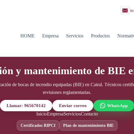
in
HOME
Empresa
Servicios
Productos
Normati
ción y mantenimiento de BIE e
zación de bocas de incendio equipadas (BIE) en Catral. Técnicos certif
revisiones reglamentarias.
Llamar: 965670142
Enviar correo
WhatsApp
Inicio
Empresa
Servicios
Contacto
Certificados RIPCI
Plan de mantenimiento BIE