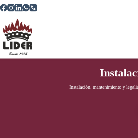
Saltar
al
contenido
Instala
Instalación, mantenimiento y legali