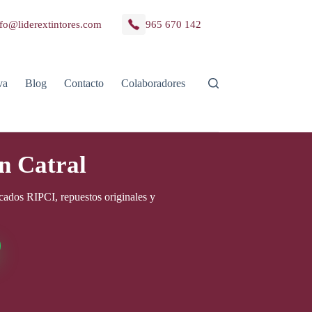
fo@liderextintores.com
965 670 142
va
Blog
Contacto
Colaboradores
n Catral
icados RIPCI, repuestos originales y