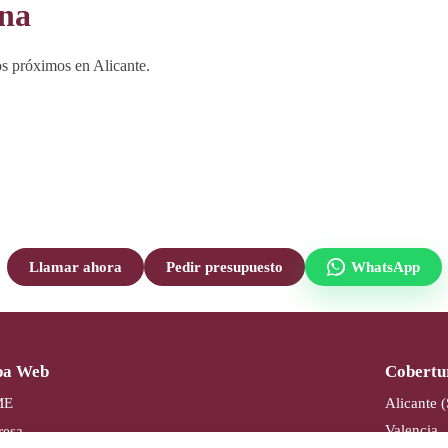
ana
s próximos en Alicante.
Llamar ahora
Pedir presupuesto
WhatsApp
a Web
Cobertu
ME
Alicante 
Valencia
esa