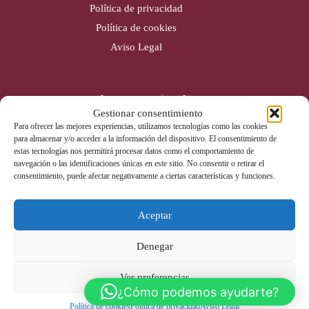
Política de privacidad
Política de cookies
Aviso Legal
Cobertura nacional
Gestionar consentimiento
Alicante (Sede)
Para ofrecer las mejores experiencias, utilizamos tecnologías como las cookies
para almacenar y/o acceder a la información del dispositivo. El consentimiento de
Valencia
estas tecnologías nos permitirá procesar datos como el comportamiento de
Gijón
navegación o las identificaciones únicas en este sitio. No consentir o retirar el
consentimiento, puede afectar negativamente a ciertas características y funciones.
Badajoz
Aceptar
Contacto
Denegar
Tel: 965 670 142
info@liderextintores.com
Ver preferencias
Whatsapp
¿Cómo podemos ayudarte?
Política de cookies
Política de privacidad
Aviso Legal