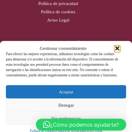
Política de privacidad
Política de cookies
Aviso Legal
Cobertura nacional
Gestionar consentimiento
Alicante (Sede)
Para ofrecer las mejores experiencias, utilizamos tecnologías como las cookies
para almacenar y/o acceder a la información del dispositivo. El consentimiento de
Valencia
estas tecnologías nos permitirá procesar datos como el comportamiento de
Gijón
navegación o las identificaciones únicas en este sitio. No consentir o retirar el
consentimiento, puede afectar negativamente a ciertas características y funciones.
Badajoz
Aceptar
Contacto
Denegar
Tel: 965 670 142
info@liderextintores.com
Ver preferencias
Whatsapp
¿Cómo podemos ayudarte?
Política de cookies
Política de privacidad
Aviso Legal