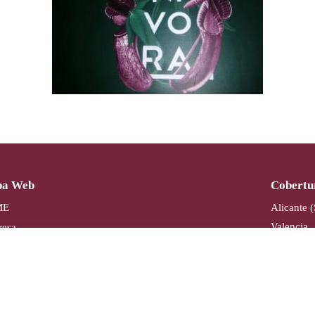
a Web
Cobertu
ME
Alicante 
Valencia
esa
Gijón
icios
Badajoz
uctos
ativa
Contact