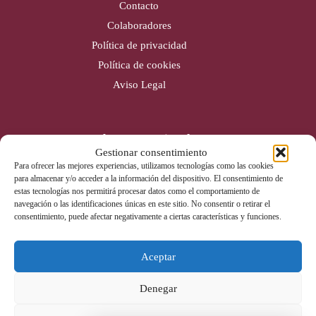
Contacto
Colaboradores
Política de privacidad
Política de cookies
Aviso Legal
Cobertura nacional
Gestionar consentimiento
Alicante (Sede)
Para ofrecer las mejores experiencias, utilizamos tecnologías como las cookies
para almacenar y/o acceder a la información del dispositivo. El consentimiento de
Valencia
estas tecnologías nos permitirá procesar datos como el comportamiento de
Gijón
navegación o las identificaciones únicas en este sitio. No consentir o retirar el
consentimiento, puede afectar negativamente a ciertas características y funciones.
Badajoz
Aceptar
Contacto
Denegar
Tel: 965 670 142
info@liderextintores.com