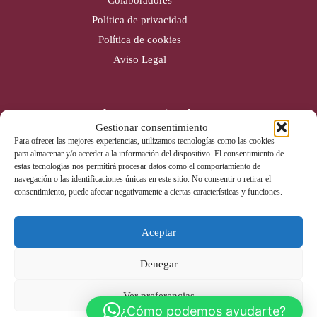
Política de privacidad
Política de cookies
Aviso Legal
Cobertura nacional
Gestionar consentimiento
Alicante (Sede)
Para ofrecer las mejores experiencias, utilizamos tecnologías como las cookies
para almacenar y/o acceder a la información del dispositivo. El consentimiento de
Valencia
estas tecnologías nos permitirá procesar datos como el comportamiento de
Gijón
navegación o las identificaciones únicas en este sitio. No consentir o retirar el
consentimiento, puede afectar negativamente a ciertas características y funciones.
Badajoz
Aceptar
Contacto
Denegar
Tel: 965 670 142
info@liderextintores.com
Ver preferencias
Whatsapp
¿Cómo podemos ayudarte?