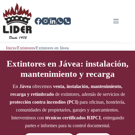
Saltar
al
contenido
Inicio
/
Extintores
/
Extintores en Jávea
Extintores en Jávea: instalación,
mantenimiento y recarga
En
Jávea
ofrecemos
venta, instalación, mantenimiento,
recarga y retimbrado
de extintores, además de servicios de
protección contra incendios (PCI)
para oficinas, hostelería,
comunidades de propietarios, garajes y aparcamientos.
Intervenimos con
técnicos certificados RIPCI
, entregando
partes e informes para tu control documental.