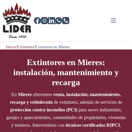
Saltar
al
contenido
Inicio
/
Extintores
/
Extintores en Mieres
Extintores en Mieres:
instalación, mantenimiento y
recarga
En
Mieres
ofrecemos
venta, instalación, mantenimiento,
recarga y retimbrado
de extintores, además de servicios de
protección contra incendios (PCI)
para naves industriales,
garajes y aparcamientos, comunidades de propietarios, viviendas
y trasteros. Intervenimos con
técnicos certificados RIPCI
,