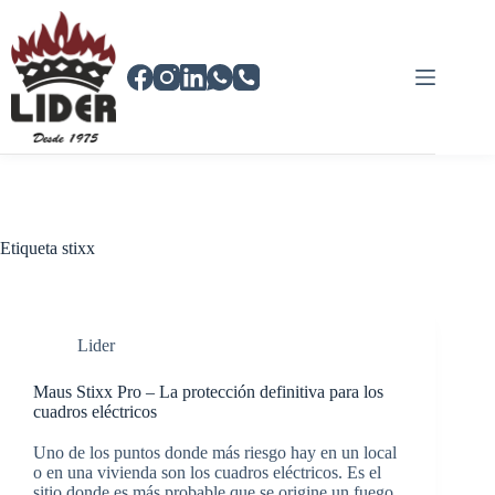
Saltar
al
contenido
Etiqueta
stixx
Lider
Maus Stixx Pro – La protección definitiva para los
cuadros eléctricos
Uno de los puntos donde más riesgo hay en un local
o en una vivienda son los cuadros eléctricos. Es el
sitio donde es más probable que se origine un fuego