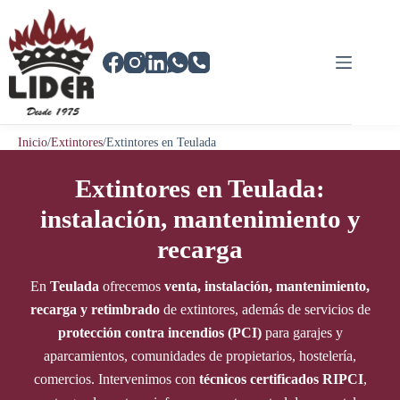
Saltar
al
contenido
Inicio
/
Extintores
/
Extintores en Teulada
Extintores en Teulada:
instalación, mantenimiento y
recarga
En
Teulada
ofrecemos
venta, instalación, mantenimiento,
recarga y retimbrado
de extintores, además de servicios de
protección contra incendios (PCI)
para garajes y
aparcamientos, comunidades de propietarios, hostelería,
comercios. Intervenimos con
técnicos certificados RIPCI
,