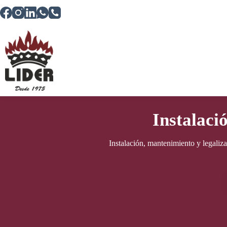
Saltar
al
contenido
Instalaci
Instalación, mantenimiento y legaliz