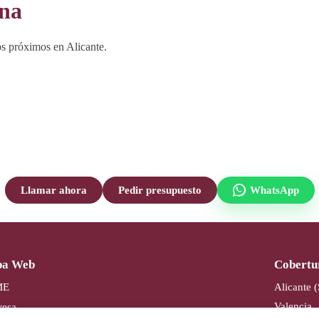
ana
s próximos en Alicante.
Llamar ahora
Pedir presupuesto
WhatsApp
a Web
Cobertu
ME
Alicante 
Valencia
esa