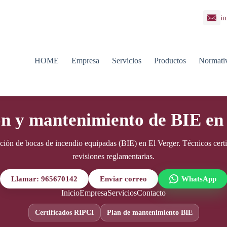
in
HOME
Empresa
Servicios
Productos
Normati
ón y mantenimiento de BIE en
ación de bocas de incendio equipadas (BIE) en El Verger. Técnicos certi
revisiones reglamentarias.
Llamar: 965670142
Enviar correo
WhatsApp
Inicio
Empresa
Servicios
Contacto
Certificados RIPCI
Plan de mantenimiento BIE