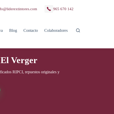
fo@liderextintores.com
965 670 142
va
Blog
Contacto
Colaboradores
 El Verger
ficados RIPCI, repuestos originales y